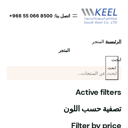
اتصل بنا: ‪+966 55 066 8500‬
الرئيسية
المتجر
المتجر
ابحث
ابحث
Active filters
تصفية حسب اللون
Filter by price