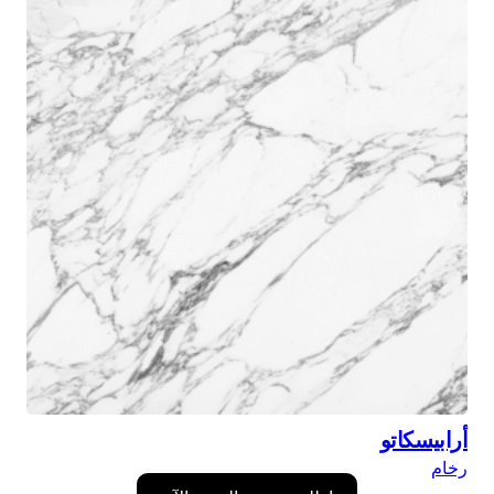
أرابيسكاتو
رخام